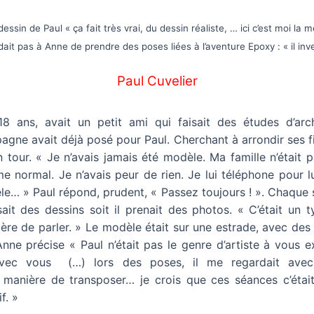
essin de Paul « ça fait très vrai, du dessin réaliste, … ici c’est moi la 
it pas à Anne de prendre des poses liées à l’aventure Epoxy : « il inve
Paul Cuvelier
8 ans, avait un petit ami qui faisait des études d’arc
gne avait déjà posé pour Paul. Cherchant à arrondir ses f
 tour. « Je n’avais jamais été modèle. Ma famille n’était 
e normal. Je n’avais peur de rien. Je lui téléphone pour lu
le… » Paul répond, prudent, « Passez toujours ! ». Chaque 
isait des dessins soit il prenait des photos. « C’était un ty
ière de parler. » Le modèle était sur une estrade, avec de
ne précise « Paul n’était pas le genre d’artiste à vous e
vec vous (…) lors des poses, il me regardait avec
la manière de transposer… je crois que ces séances c’était 
f. »