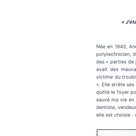
« J’éta
Née en 1943, Ann
polytechnicien, d
des « parties de 
avait des mauvai
victime du troubl
». Elle arrête se
quitté le foyer p
sauvé ma vie en q
dentiste, vendeu
elle est choisie :