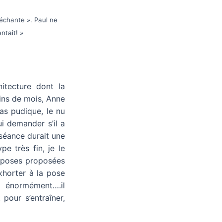
méchante ». Paul ne
ntait! »
hitecture dont la
ins de mois, Anne
pas pudique, le nu
i demander s’il a
séance durait une
pe très fin, je le
s poses proposées
xhorter à la pose
 énormément….il
pour s’entraîner,