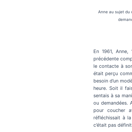
Anne au sujet du d
demanda
En 1961, Anne, 1
précédente compa
le contacte à son
était perçu comm
besoin d’un modè
heure. Soit il fa
sentais à sa man
ou demandées. An
pour coucher a
réfléchissait à 
c’était pas définiti