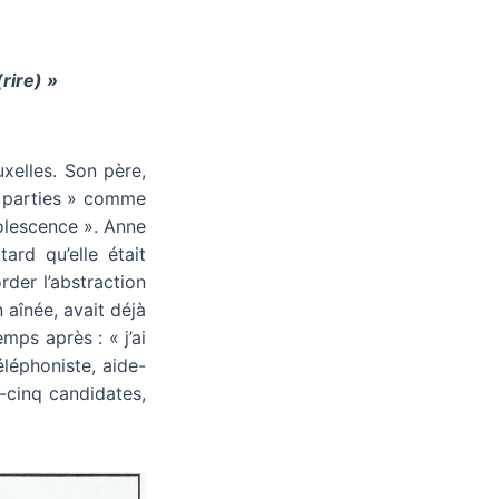
(rire)
»
xelles. Son père,
se parties » comme
dolescence ». Anne
ard qu’elle était
rder l’abstraction
 aînée, avait déjà
mps après : « j’ai
éléphoniste, aide-
-cinq candidates,