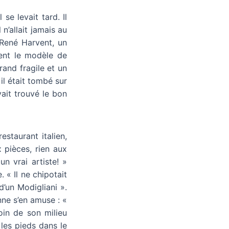
se levait tard. Il
 n’allait jamais au
ené Harvent, un
ient le modèle de
grand fragile et un
 il était tombé sur
vait trouvé le bon
estaurant italien,
x pièces, rien aux
un vrai artiste! »
 « Il ne chipotait
d’un Modigliani ».
nne s’en amuse : «
oin de son milieu
 les pieds dans le