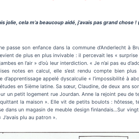
is jolie, cela m’a beaucoup aidé, j’avais pas grand chose ! 
e passe son enfance dans la commune d’Anderlecht à Bru
evient de plus en plus invivable : il percevait les « surpri
jambes en l’air » d’où leur interdiction. « Je n’ai pas eu d’a
ses notes en calcul, elle s’est rendu compte bien plus t
e d’apprentissage appelé dyscalculie « l’impossibilité à abo
s études en 5ième latine. Sa sœur, Claudine, de deux ans son
our un petit logement rue Jourdan. Anne la rejoint peu de te
uittant la maison ». Elle vit de petits boulots : hôtesse, t
se dans un magasin de meuble design finlandais…Sur vingt
 « J’avais plu au patron ».