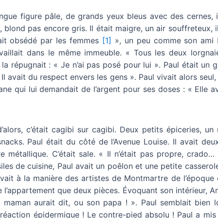
ngue figure pâle, de grands yeux bleus avec des cernes, il 
, blond pas encore gris. Il était maigre, un air souffreteux, il
était obsédé par les femmes
[1]
», un peu comme son ami R
availlait dans le même immeuble. « Tous les deux lorgna
 la répugnait : « Je n’ai pas posé pour lui ». Paul était un 
Il avait du respect envers les gens ». Paul vivait alors seul,
ane qui lui demandait de l’argent pour ses doses : « Elle a
alors, c’était cagibi sur cagibi. Deux petits épiceries, un r
nacks. Paul était du côté de l’Avenue Louise. Il avait deu
 métallique. C’était sale. « Il n’était pas propre, crado… 
iles de cuisine, Paul avait un poêlon et une petite casserole.
ivait à la manière des artistes de Montmartre de l’époque 
e l’appartement que deux pièces. Évoquant son intérieur, A
 maman aurait dit, ou son papa ! ». Paul semblait bien l
 réaction épidermique ! Le contre-pied absolu ! Paul a mis