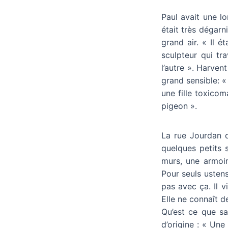
Paul avait une lo
était très dégarni
grand air. « Il 
sculpteur qui tr
l’autre ». Harvent
grand sensible: « 
une fille toxicom
pigeon ».
La rue Jourdan d’
quelques petits s
murs, une armoire
Pour seuls ustens
pas avec ça. Il v
Elle ne connaît d
Qu’est ce que sa
d’origine : « Une